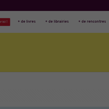
+ de livres
+ de librairies
+ de rencontres
ici !