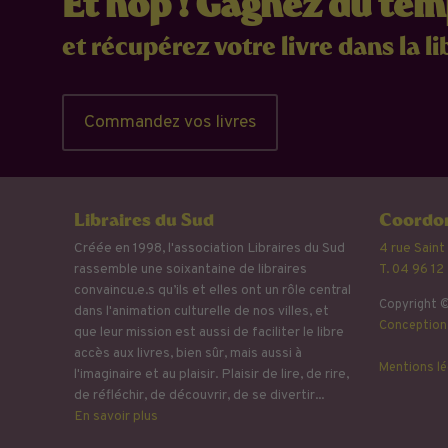
Et hop ! Gagnez du te
et récupérez votre livre dans la li
Commandez vos livres
Libraires du Sud
Coordon
Créée en 1998, l'association Libraires du Sud
4 rue Saint
rassemble une soixantaine de libraires
T. 04 96 12
convaincu.e.s qu’ils et elles ont un rôle central
Copyright ©
dans l'animation culturelle de nos villes, et
Conception 
que leur mission est aussi de faciliter le libre
accès aux livres, bien sûr, mais aussi à
Mentions lé
l'imaginaire et au plaisir. Plaisir de lire, de rire,
de réfléchir, de découvrir, de se divertir...
En savoir plus