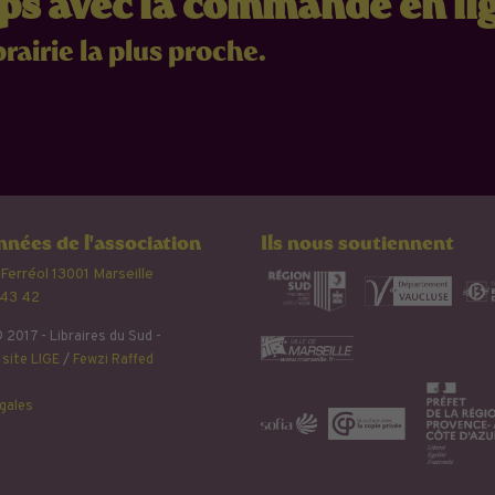
mps avec la commande en li
brairie la plus proche.
nées de l'association
Ils nous soutiennent
 Ferréol 13001 Marseille
 43 42
 2017 - Libraires du Sud -
site LIGE
/
Fewzi Raffed
gales