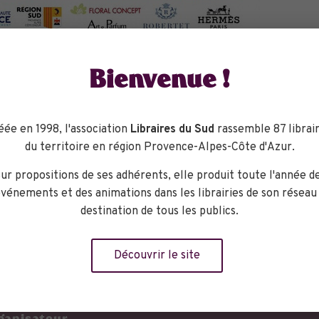
Bienvenue !
rature et cinéma au Bleuet
e thème de « l’eau » organisées par l’Association des amis de 
ture et cinéma, avec Gaspard Koenig et son dernier livre « Hu
éée en 1998, l'association
Libraires du Sud
rassemble 87 librair
). La rencontre sera suivie de la projection du film « L’eau vive 
du territoire en région Provence-Alpes-Côte d'Azur.
ruction du barrage de Serre-Ponçon dans la vallée de la Durance
ur propositions de ses adhérents, elle produit toute l'année d
de livres et des « Rencontres Giono » par Sylvie Giono et le P
vénements et des animations dans les librairies de son réseau
destination de tous les publics.
Découvrir le site