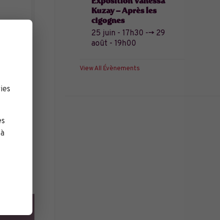
Exposition Vanessa
Kuzay – Après les
cigognes
25 juin - 17h30
-->
29
août - 19h00
Jean
View All Évènements
mus »
ies
» réalisé
.
es
résident
 à