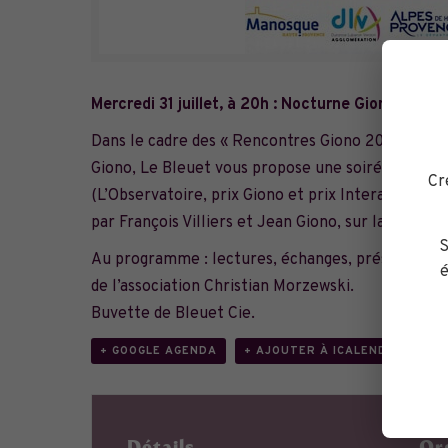
Mercredi 31 juillet, à 20h : Nocturne Giono litté
Dans le cadre des « Rencontres Giono 2024 » sur l
Giono, Le Bleuet vous propose une soirée littéra
Cr
(L’Observatoire, prix Giono et prix Interallié 2023
par François Villiers et Jean Giono, sur la const
S
Au programme : lectures, échanges, présentation 
é
de l’association Christian Morzewski.
Buvette de Bleuet Cie.
+ GOOGLE AGENDA
+ AJOUTER À ICALENDAR