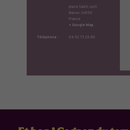
place Saint-Just
Banon
,
04150
France
+ Google Map
Téléphone :
04 92 73 25 85