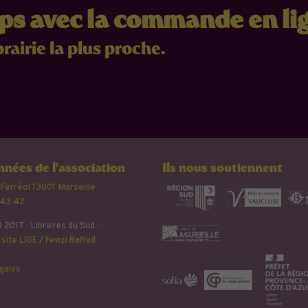
mps avec la commande en li
brairie la plus proche.
nées de l'association
Ils nous soutiennent
 Ferréol 13001 Marseille
 43 42
 2017 - Libraires du Sud -
site LIGE
/
Fewzi Raffed
gales