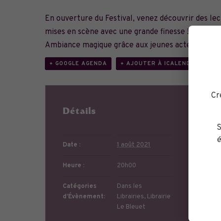
En ouverture du Festival, venez découvrir des le
mises en scène avec une grande finesse !
Ambiance magique grâce aux jeunes acteurs du Fe
+ GOOGLE AGENDA
+ AJOUTER À ICALENDAR
Cr
Détails
Or
S
é
Date :
1 août 2021
Heure :
20h00
Catégories
Dans les
d’Évènement:
Librairies
,
Librairie
Le Bleuet