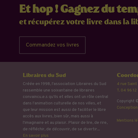
Et hop ! Gagnez du te
et récupérez votre livre dans la li
Commandez vos livres
Libraires du Sud
Coordon
Créée en 1998, l'association Libraires du Sud
4 rue Saint
rassemble une soixantaine de libraires
T. 04 96 12
convaincu.e.s qu’ils et elles ont un rôle central
Copyright ©
dans l'animation culturelle de nos villes, et
Conception 
que leur mission est aussi de faciliter le libre
accès aux livres, bien sûr, mais aussi à
Mentions lé
l'imaginaire et au plaisir. Plaisir de lire, de rire,
de réfléchir, de découvrir, de se divertir...
En savoir plus