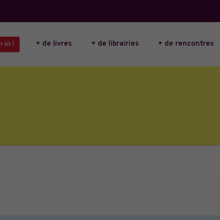
+ de livres
+ de librairies
+ de rencontres
 ici !