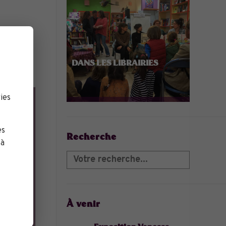
DANS LES LIBRAIRIES
ies
es
Recherche
 à
À venir