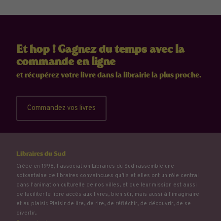
Et hop ! Gagnez du temps avec la
commande en ligne
et récupérez votre livre dans la librairie la plus proche.
Commandez vos livres
Libraires du Sud
Créée en 1998, l'association Libraires du Sud rassemble une
soixantaine de libraires convaincu.e.s qu’ils et elles ont un rôle central
dans l'animation culturelle de nos villes, et que leur mission est aussi
de faciliter le libre accès aux livres, bien sûr, mais aussi à l'imaginaire
et au plaisir. Plaisir de lire, de rire, de réfléchir, de découvrir, de se
divertir...