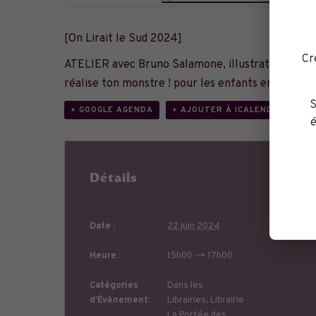
[On Lirait le Sud 2024]
Cr
ATELIER avec Bruno Salamone, illustrateur de la
réalise ton monstre ! pour les enfants entre 5 et 
S
+ GOOGLE AGENDA
+ AJOUTER À ICALENDAR
é
Détails
Or
Date :
22 juin 2024
Heure :
15h00 --> 17h00
Catégories
Dans les
d’Évènement:
Librairies
,
Librairie
La Portée des