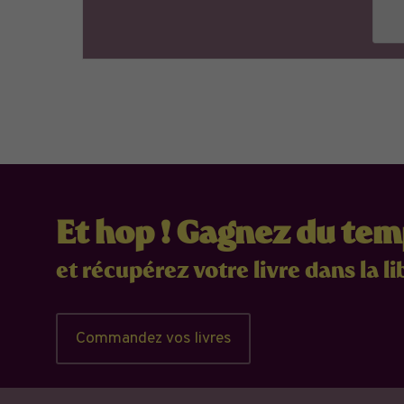
Et hop ! Gagnez du te
et récupérez votre livre dans la li
Commandez vos livres