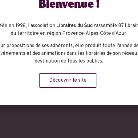
Bienvenue !
éée en 1998, l'association
Libraires du Sud
rassemble 87 librair
 série
Le monstre du placard
publiée chez Actes Sud junior : im
du territoire en région Provence-Alpes-Côte d'Azur.
8 ans.
ur propositions de ses adhérents, elle produit toute l'année d
vénements et des animations dans les librairies de son réseau
destination de tous les publics.
ganisateur
Découvrir le site
On Lirait Le Sud