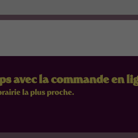
mps avec la commande en li
brairie la plus proche.