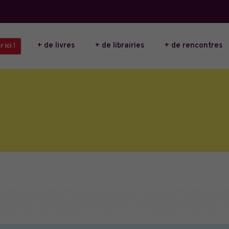
+ de livres
+ de librairies
+ de rencontres
 ici !