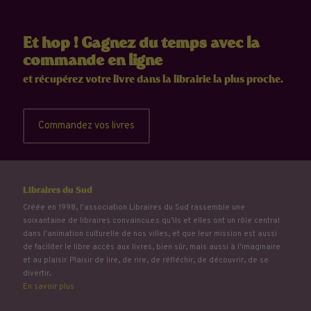
Et hop ! Gagnez du temps avec la
commande en ligne
et récupérez votre livre dans la librairie la plus proche.
Commandez vos livres
Libraires du Sud
Créée en 1998, l'association Libraires du Sud rassemble une
soixantaine de libraires convaincu.e.s qu’ils et elles ont un rôle central
dans l'animation culturelle de nos villes, et que leur mission est aussi
de faciliter le libre accès aux livres, bien sûr, mais aussi à l'imaginaire
et au plaisir. Plaisir de lire, de rire, de réfléchir, de découvrir, de se
divertir...
En savoir plus