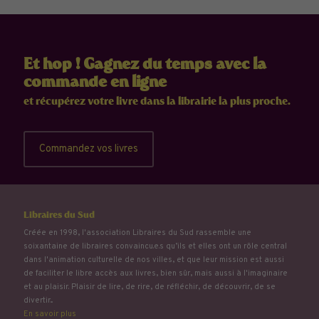
Et hop ! Gagnez du temps avec la
commande en ligne
et récupérez votre livre dans la librairie la plus proche.
Commandez vos livres
Libraires du Sud
Créée en 1998, l'association Libraires du Sud rassemble une
soixantaine de libraires convaincu.e.s qu’ils et elles ont un rôle central
dans l'animation culturelle de nos villes, et que leur mission est aussi
de faciliter le libre accès aux livres, bien sûr, mais aussi à l'imaginaire
et au plaisir. Plaisir de lire, de rire, de réfléchir, de découvrir, de se
divertir...
En savoir plus