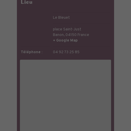
Lieu
Le Bleuet
place Saint-Just
Banon
,
04150
France
+ Google Map
Téléphone :
04 92 73 25 85