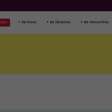
+ de livres
+ de librairies
+ de rencontres
 ici !