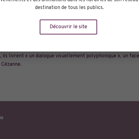
vénements et des animations dans les librairies de son réseau
destination de tous les publics.
Découvrir le site
ntre
Lionel Borla
proposent un double regard artistique sur le 
Estaque à la Sainte-Victoire, en passant par le Jas de Bouffan o
 ils livrent « un dialogue visuellement polyphonique », un face
e Cézanne.
eu