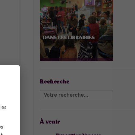
DANS LES LIBRAIRIES
Recherche
ies
À venir
es