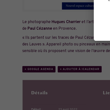
é
Le photographe
Hugues Charrier
et l’artiste pei
de
Paul Cézanne
en Provence.
« Ils partent sur les traces de Paul Cézanne, de l’
des Lauves ». Appareil photo ou pinceaux en main,
sensible où ils proposent une vision de l’œuvre d
+ GOOGLE AGENDA
+ AJOUTER À ICALENDAR
Détails
Li
Début :
23 avril 2022