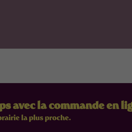
mps avec la commande en li
brairie la plus proche.