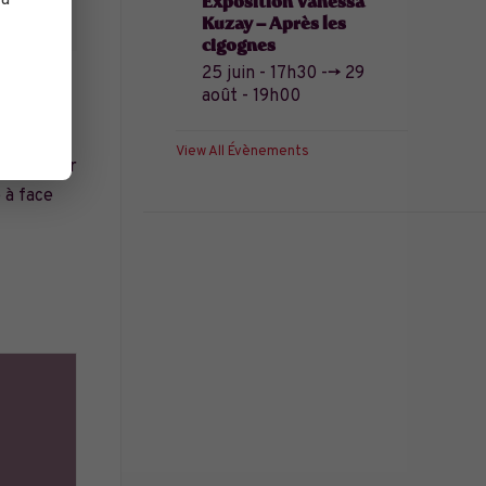
 à
Exposition Vanessa
Kuzay – Après les
cigognes
25 juin - 17h30
-->
29
août - 19h00
parcours
View All Évènements
u l’atelier
 à face