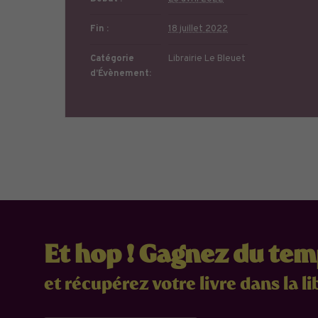
Fin :
18 juillet 2022
Catégorie
Librairie Le Bleuet
d’Évènement:
Et hop ! Gagnez du te
et récupérez votre livre dans la li