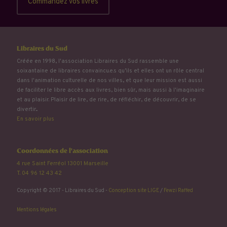
Commandez vos livres
Libraires du Sud
Créée en 1998, l'association Libraires du Sud rassemble une
soixantaine de libraires convaincu.e.s qu’ils et elles ont un rôle central
dans l'animation culturelle de nos villes, et que leur mission est aussi
de faciliter le libre accès aux livres, bien sûr, mais aussi à l'imaginaire
et au plaisir. Plaisir de lire, de rire, de réfléchir, de découvrir, de se
divertir...
En savoir plus
Coordonnées de l'association
4 rue Saint Ferréol 13001 Marseille
T. 04 96 12 43 42
Copyright © 2017 - Libraires du Sud -
Conception site LIGE
/
Fewzi Raffed
Mentions légales