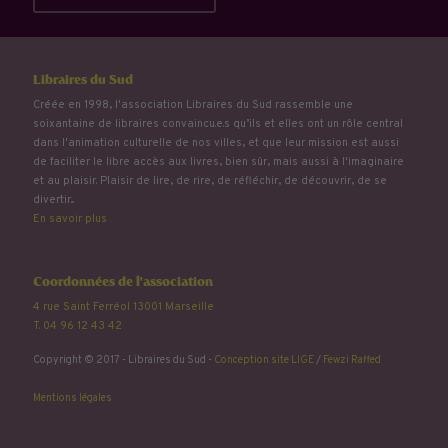
Libraires du Sud
Créée en 1998, l'association Libraires du Sud rassemble une
soixantaine de libraires convaincu.e.s qu’ils et elles ont un rôle central
dans l'animation culturelle de nos villes, et que leur mission est aussi
de faciliter le libre accès aux livres, bien sûr, mais aussi à l'imaginaire
et au plaisir. Plaisir de lire, de rire, de réfléchir, de découvrir, de se
divertir...
En savoir plus
Coordonnées de l'association
4 rue Saint Ferréol 13001 Marseille
T. 04 96 12 43 42
Copyright © 2017 - Libraires du Sud -
Conception site LIGE
/
Fewzi Raffed
Mentions légales