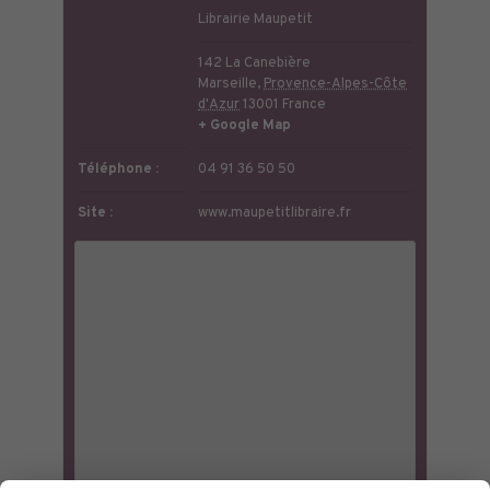
Librairie Maupetit
142 La Canebière
Marseille
,
Provence-Alpes-Côte
d'Azur
13001
France
+ Google Map
Téléphone :
04 91 36 50 50
Site :
www.maupetitlibraire.fr