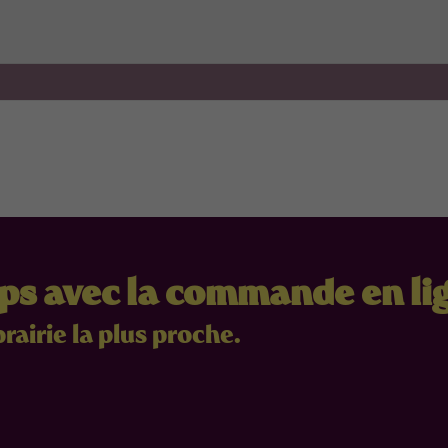
mps avec la commande en li
brairie la plus proche.