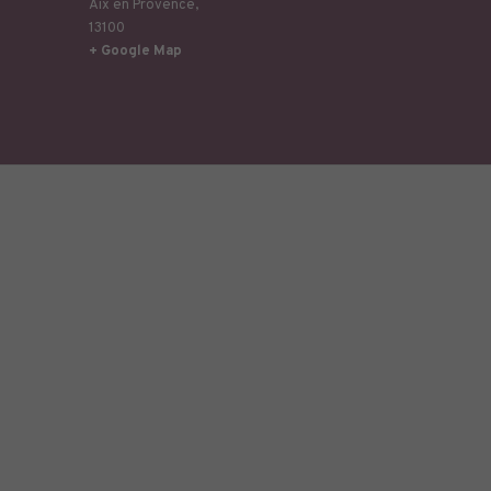
Aix en Provence
,
13100
+ Google Map