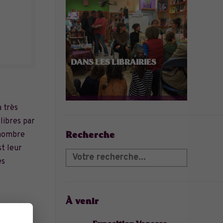
DANS LES LIBRAIRIES
à très
 libres par
Recherche
c nombre
st leur
es
À venir
qsuralik
 que