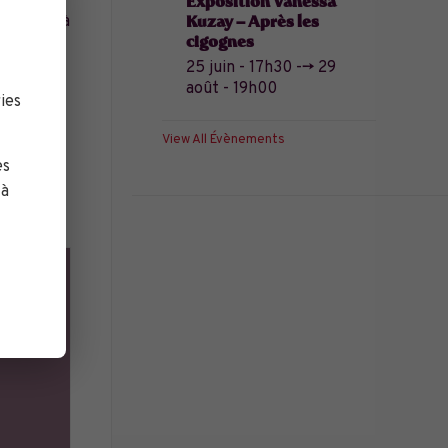
Exposition Vanessa
i, au-delà
Kuzay – Après les
cigognes
25 juin - 17h30
-->
29
re
août - 19h00
ies
ans le
tin
View All Évènements
es
 à