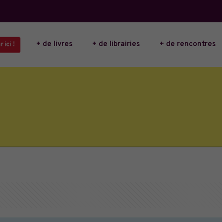
+ de livres
+ de librairies
+ de rencontres
 ici !