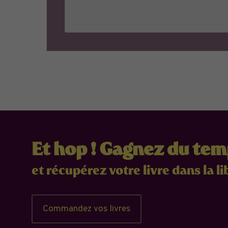
Et hop ! Gagnez du te
et récupérez votre livre dans la li
Commandez vos livres