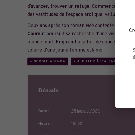
d’avancer, trouver un refuge. Commence ainsi pou
des vastitudes de l’espace arctique, va lui révéle
Deux ans après son roman
Née contente à Oraibi
,
Cr
Cournut
poursuit sa recherche d’une vision alter
monde inuit. Empreint à la fois de douceur, d’écol
S
solaire d’une jeune femme eskimo.
é
+ GOOGLE AGENDA
+ AJOUTER À ICALENDAR
Détails
Li
Date :
25 janvier 2020
Heure :
18h00