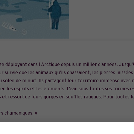
e déployant dans l’Arctique depuis un millier d’années. Jusqu’
r survie que les animaux qu’ils chassaient, les pierres laissées
au soleil de minuit. Ils partagent leur territoire immense ave
ec les esprits et les éléments. L’eau sous toutes ses formes e
s et ressort de leurs gorges en souffles rauques. Pour toutes l
rs chamaniques. »
e de la banquise sépare une jeune femme inuit de sa famille. U
re et le froid polaire. Elle n’a d’autre solution pour survivre