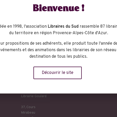
Bienvenue !
r elle, dans des conditions extrêmes, le chemin d’une quête qu
r son monde intérieur.
 qui nous faisait découvrir la culture des indiens hopis,
Bérengè
éée en 1998, l'association
Libraires du Sud
rassemble 87 librair
native du monde avec un roman qui nous amène cette fois-ci d
du territoire en région Provence-Alpes-Côte d'Azur.
ogie et de spiritualité,
De pierre et d’os
nous plonge dans le des
ur propositions de ses adhérents, elle produit toute l'année d
vénements et des animations dans les librairies de son réseau
destination de tous les publics.
Découvrir le site
eu
Librairie Goulard
37, Cours
Mirabeau