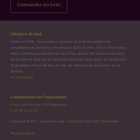
Commandez vos livres
Libraires du Sud
Créée en 1998, l'association Libraires du Sud rassemble une
soixantaine de libraires convaincu.e.s qu’ils et elles ont un rôle central
dans l'animation culturelle de nos villes, et que leur mission est aussi
de faciliter le libre accès aux livres, bien sûr, mais aussi à l'imaginaire
et au plaisir. Plaisir de lire, de rire, de réfléchir, de découvrir, de se
divertir...
En savoir plus
Coordonnées de l'association
4 rue Saint Ferréol 13001 Marseille
T. 04 96 12 43 42
Copyright © 2017 - Libraires du Sud -
Conception site LIGE
/
Fewzi Raffed
Mentions légales