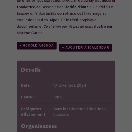
de frites
et
Nos nuits sans lune
. Claire Audhuy est aussi la
fondatrice de l’association
Rodéo d’âme
qui a édité
Le
bousier et la Voie lactée
qui retrace cet hivernage au
coeur des Hautes-Alpes. Et le récit graphique
documentaire,
Ce chemin qui n’a pas de nom,
illustré par
Maxime Garcia.
+ GOOGLE AGENDA
+ AJOUTER À ICALENDAR
Détails
Date :
13 novembre 2024
Heure :
18h30
Catégories
Dans les Librairies
,
Librairie La
d’Évènement:
Loupiote
Organisateur