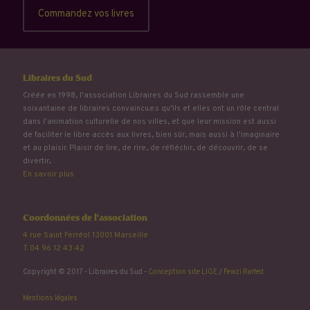
Commandez vos livres
Libraires du Sud
Créée en 1998, l'association Libraires du Sud rassemble une
soixantaine de libraires convaincu.e.s qu’ils et elles ont un rôle central
dans l'animation culturelle de nos villes, et que leur mission est aussi
de faciliter le libre accès aux livres, bien sûr, mais aussi à l'imaginaire
et au plaisir. Plaisir de lire, de rire, de réfléchir, de découvrir, de se
divertir...
En savoir plus
Coordonnées de l'association
4 rue Saint Ferréol 13001 Marseille
T. 04 96 12 43 42
Copyright © 2017 - Libraires du Sud -
Conception site LIGE
/
Fewzi Raffed
Mentions légales