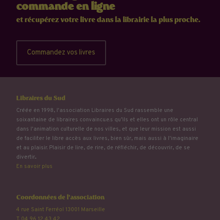
commande en ligne
et récupérez votre livre dans la librairie la plus proche.
Commandez vos livres
Libraires du Sud
Créée en 1998, l'association Libraires du Sud rassemble une
soixantaine de libraires convaincu.e.s qu’ils et elles ont un rôle central
dans l'animation culturelle de nos villes, et que leur mission est aussi
de faciliter le libre accès aux livres, bien sûr, mais aussi à l'imaginaire
et au plaisir. Plaisir de lire, de rire, de réfléchir, de découvrir, de se
divertir...
En savoir plus
Coordonnées de l'association
4 rue Saint Ferréol 13001 Marseille
T. 04 96 12 43 42