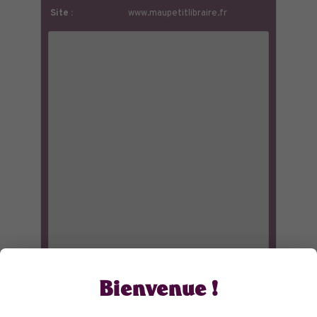
Site :
www.maupetitlibraire.fr
Bienvenue !