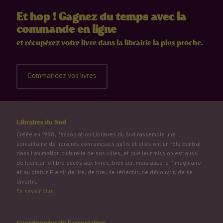
Et hop ! Gagnez du temps avec la
commande en ligne
et récupérez votre livre dans la librairie la plus proche.
Commandez vos livres
Libraires du Sud
Créée en 1998, l'association Libraires du Sud rassemble une
soixantaine de libraires convaincu.e.s qu’ils et elles ont un rôle central
dans l'animation culturelle de nos villes, et que leur mission est aussi
de faciliter le libre accès aux livres, bien sûr, mais aussi à l'imaginaire
et au plaisir. Plaisir de lire, de rire, de réfléchir, de découvrir, de se
divertir...
En savoir plus