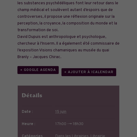
les substances psychédéliques font leur retour dans le
champ médical et soulèvent autant d’espoirs que de
controverses, il propose une réflexion originale sur la
perception, la croyance, la composition du monde et la
transformation de soi.
David Dupuis est anthropologue et psychologue,
chercheur à l’Inserm. Il a également été commissaire de
l’exposition Visions chamaniques au musée du quai
Branly – Jacques Chirac.
+ GOOGLE AGENDA
+ AJOUTER À ICALENDAR
Détails
Date :
15 juin
Heure :
17h00 --> 18h30
Catégories
Dans les Librairies
,
Librairie