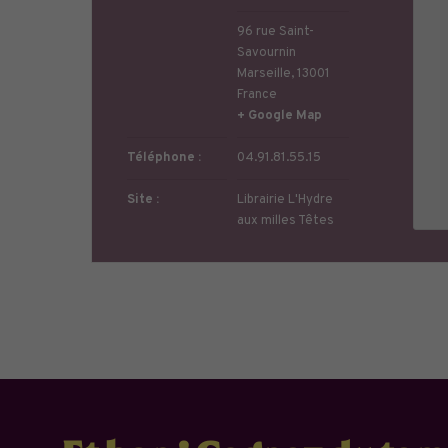
96 rue Saint-
Savournin
Marseille
,
13001
France
+ Google Map
Téléphone :
04.91.81.55.15
Site :
Librairie L'Hydre
aux milles Têtes