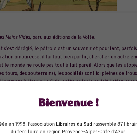
es Mains Vides
, paru aux éditions de la Volte.
 s’est déréglé, le pétrole est un souvenir et pourtant, parfoi
ation amoureuse, il lui faut bien partir, chercher un autre en
ut le monde ne roule pas tout à fait pareil. Alors que les utopi
s tours, des souterrains), les sociétés sont ici pleines de trous
 Hommage à Ursula Le Guin, cette eutopie se fait fiction-saco
ise climatique pour en exprimer un possible désirable, dans une
Bienvenue !
éée en 1998, l'association
Libraires du Sud
rassemble 87 librair
du territoire en région Provence-Alpes-Côte d'Azur.