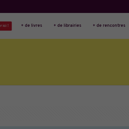
+ de livres
+ de librairies
+ de rencontres
 ici !