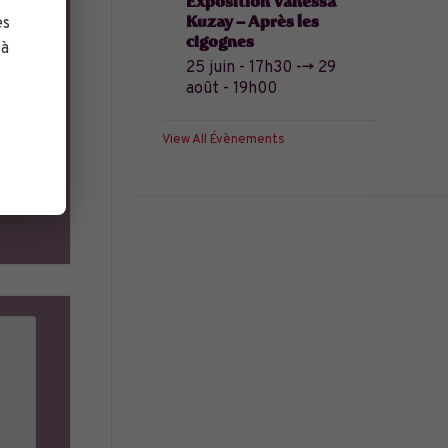
Exposition Vanessa
Kuzay – Après les
es
cigognes
 à
25 juin - 17h30
-->
29
août - 19h00
View All Évènements