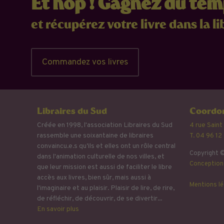
Et hop ! Gagnez du te
et récupérez votre livre dans la li
Commandez vos livres
Libraires du Sud
Coordon
Créée en 1998, l'association Libraires du Sud
4 rue Saint
rassemble une soixantaine de libraires
T. 04 96 12
convaincu.e.s qu’ils et elles ont un rôle central
Copyright ©
dans l'animation culturelle de nos villes, et
Conception 
que leur mission est aussi de faciliter le libre
accès aux livres, bien sûr, mais aussi à
Mentions lé
l'imaginaire et au plaisir. Plaisir de lire, de rire,
de réfléchir, de découvrir, de se divertir...
En savoir plus