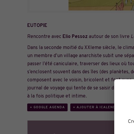
EUTOPIE
Rencontre avec
Elio Pessoz
autour de son livre
L
Dans la seconde moitié du XXIeme siècle, le climat
un membre d’un village anarchiste subit une sépar
passer l’été caniculaire, traverser des lieux où to
s’enclosent souvent dans des îles (des planètes, de
composent avec le voisin, bricolent et font avec.
journal de voyage qui tente de se saisir de la cr
à la fois politique et intime.
+ GOOGLE AGENDA
+ AJOUTER À ICALENDAR
Cr