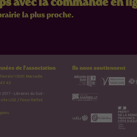
mps avec la commande en li
brairie la plus proche.
nées de l'association
Ils nous soutiennent
 Ferréol 13001 Marseille
 43 42
 2017 - Libraires du Sud -
site LIGE
/
Fewzi Raffed
gales