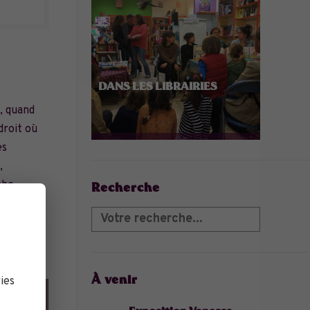
DANS LES LIBRAIRIES
s, quand
droit où
es
,
che,
Recherche
 échappée
À venir
ies