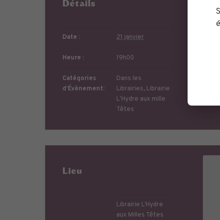
Détails
Or
S
é
Date :
21 janvier
Heure :
19h00
Catégories
Dans les
d’Évènement:
Librairies
,
Librairie
L'Hydre aux mille
Têtes
Lieu
Librairie L’Hydre
aux Milles Têtes