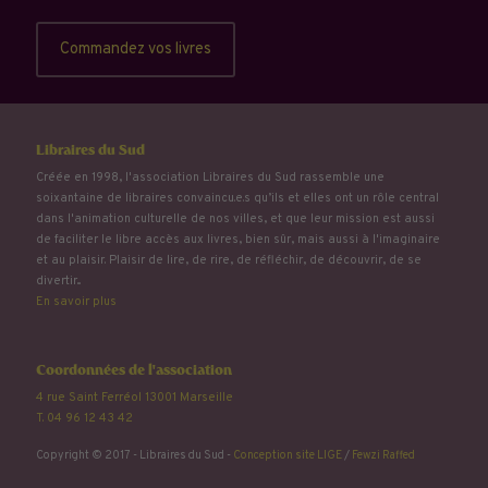
Commandez vos livres
Libraires du Sud
Créée en 1998, l'association Libraires du Sud rassemble une
soixantaine de libraires convaincu.e.s qu’ils et elles ont un rôle central
dans l'animation culturelle de nos villes, et que leur mission est aussi
de faciliter le libre accès aux livres, bien sûr, mais aussi à l'imaginaire
et au plaisir. Plaisir de lire, de rire, de réfléchir, de découvrir, de se
divertir...
En savoir plus
Coordonnées de l'association
4 rue Saint Ferréol 13001 Marseille
T. 04 96 12 43 42
Copyright © 2017 - Libraires du Sud -
Conception site LIGE
/
Fewzi Raffed