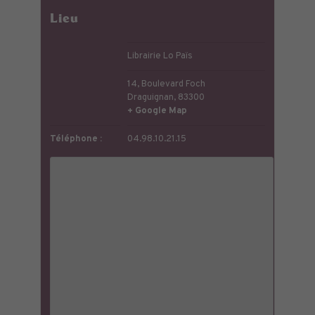
Lieu
Librairie Lo Païs
14, Boulevard Foch
Draguignan
,
83300
+ Google Map
Téléphone :
04.98.10.21.15