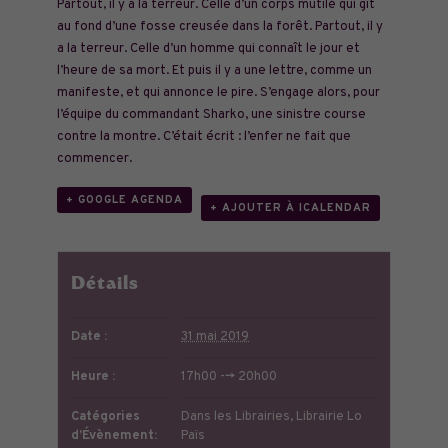
Partout, il y a la terreur. Celle d’un corps mutilé qui gît
au fond d’une fosse creusée dans la forêt. Partout, il y
a la terreur. Celle d’un homme qui connaît le jour et
l’heure de sa mort. Et puis il y a une lettre, comme un
manifeste, et qui annonce le pire. S’engage alors, pour
l’équipe du commandant Sharko, une sinistre course
contre la montre.
C’était écrit : l’enfer ne fait que
commencer.
+ GOOGLE AGENDA
+ AJOUTER À ICALENDAR
Détails
Date :
31 mai 2019
Heure :
17h00 --> 20h00
Catégories
Dans les Librairies
,
Librairie Lo
d’Évènement:
Païs