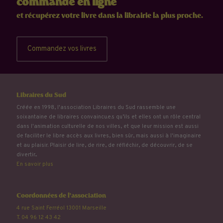
commande en ligne
et récupérez votre livre dans la librairie la plus proche.
Commandez vos livres
Libraires du Sud
Créée en 1998, l'association Libraires du Sud rassemble une
soixantaine de libraires convaincu.e.s qu’ils et elles ont un rôle central
dans l'animation culturelle de nos villes, et que leur mission est aussi
de faciliter le libre accès aux livres, bien sûr, mais aussi à l'imaginaire
et au plaisir. Plaisir de lire, de rire, de réfléchir, de découvrir, de se
divertir...
En savoir plus
Coordonnées de l'association
4 rue Saint Ferréol 13001 Marseille
T. 04 96 12 43 42