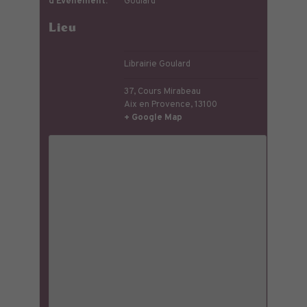
d’Évènement:
Goulard
Lieu
Librairie Goulard
37, Cours Mirabeau
Aix en Provence
,
13100
+ Google Map