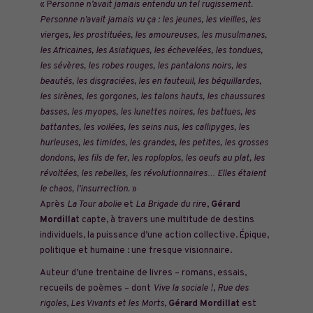
« P
ersonne n’avait jamais entendu un tel rugissement.
Personne n’avait jamais vu ça : les jeunes, les vieilles, les
vierges, les prostituées, les amoureuses, les musulmanes,
les Africaines, les Asiatiques, les échevelées, les tondues,
les sévères, les robes rouges, les pantalons noirs, les
beautés, les disgraciées, les en fauteuil, les béquillardes,
les sirènes, les gorgones, les talons hauts, les chaussures
basses, les myopes, les lunettes noires, les battues, les
battantes, les voilées, les seins nus, les callipyges, les
hurleuses, les timides, les grandes, les petites, les grosses
dondons, les fils de fer, les roploplos, les oeufs au plat, les
révoltées, les rebelles, les révolutionnaires… Elles étaient
le chaos, l’insurrection.
»
Après
La Tour abolie
et
La Brigade du rir
e,
Gérard
Mordilla
t capte, à travers une multitude de destins
individuels, la puissance d’une action collective. Épique,
politique et humaine : une fresque visionnaire.
Auteur d’une trentaine de livres – romans, essais,
recueils de poèmes – dont
Vive la sociale !
,
Rue des
rigoles
,
Les Vivants et les Morts
,
Gérard Mordillat
est