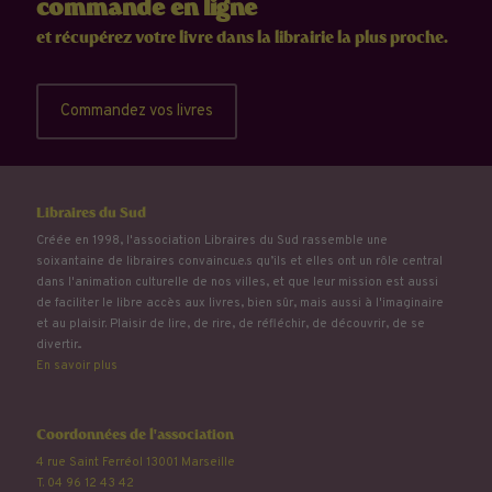
commande en ligne
et récupérez votre livre dans la librairie la plus proche.
Commandez vos livres
Libraires du Sud
Créée en 1998, l'association Libraires du Sud rassemble une
soixantaine de libraires convaincu.e.s qu’ils et elles ont un rôle central
dans l'animation culturelle de nos villes, et que leur mission est aussi
de faciliter le libre accès aux livres, bien sûr, mais aussi à l'imaginaire
et au plaisir. Plaisir de lire, de rire, de réfléchir, de découvrir, de se
divertir...
En savoir plus
Coordonnées de l'association
4 rue Saint Ferréol 13001 Marseille
T. 04 96 12 43 42