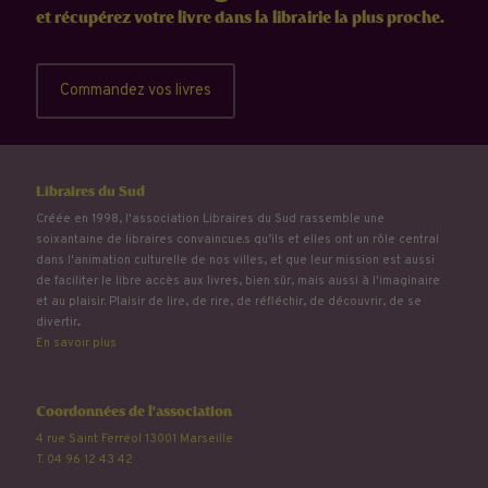
et récupérez votre livre dans la librairie la plus proche.
Commandez vos livres
Libraires du Sud
Créée en 1998, l'association Libraires du Sud rassemble une
soixantaine de libraires convaincu.e.s qu’ils et elles ont un rôle central
dans l'animation culturelle de nos villes, et que leur mission est aussi
de faciliter le libre accès aux livres, bien sûr, mais aussi à l'imaginaire
et au plaisir. Plaisir de lire, de rire, de réfléchir, de découvrir, de se
divertir...
En savoir plus
Coordonnées de l'association
4 rue Saint Ferréol 13001 Marseille
T. 04 96 12 43 42