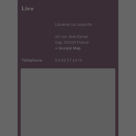
Lieu
Librairie La Loupiote
26 rue Jean Eymar
Gap
,
05000
France
+ Google Map
Téléphone :
04 92 57 24 10