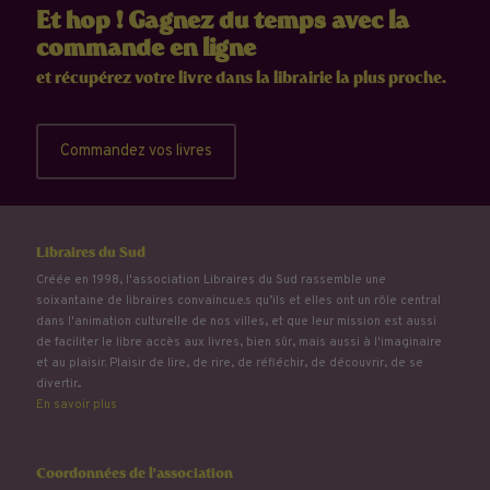
Et hop ! Gagnez du temps avec la
commande en ligne
et récupérez votre livre dans la librairie la plus proche.
Commandez vos livres
Libraires du Sud
Créée en 1998, l'association Libraires du Sud rassemble une
soixantaine de libraires convaincu.e.s qu’ils et elles ont un rôle central
dans l'animation culturelle de nos villes, et que leur mission est aussi
de faciliter le libre accès aux livres, bien sûr, mais aussi à l'imaginaire
et au plaisir. Plaisir de lire, de rire, de réfléchir, de découvrir, de se
divertir...
En savoir plus
Coordonnées de l'association