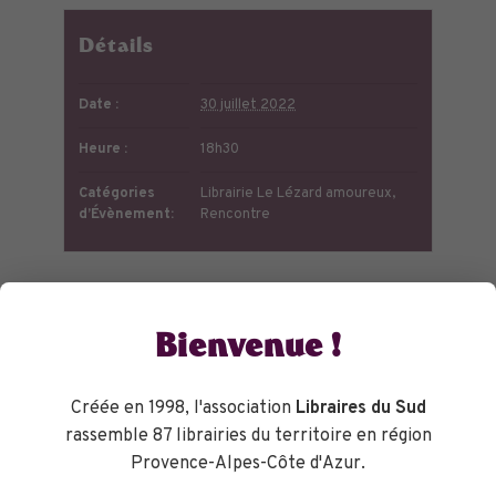
Détails
Date :
30 juillet 2022
Heure :
18h30
Catégories
Librairie Le Lézard amoureux
,
d’Évènement:
Rencontre
Bienvenue !
Créée en 1998, l'association
Libraires du Sud
rassemble 87 librairies du territoire en région
Provence-Alpes-Côte d'Azur.