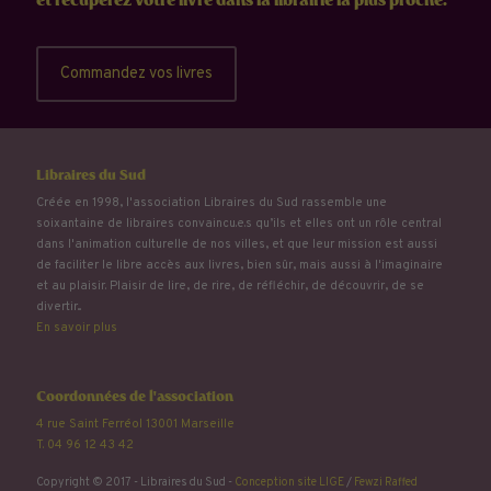
et récupérez votre livre dans la librairie la plus proche.
Commandez vos livres
Libraires du Sud
Créée en 1998, l'association Libraires du Sud rassemble une
soixantaine de libraires convaincu.e.s qu’ils et elles ont un rôle central
dans l'animation culturelle de nos villes, et que leur mission est aussi
de faciliter le libre accès aux livres, bien sûr, mais aussi à l'imaginaire
et au plaisir. Plaisir de lire, de rire, de réfléchir, de découvrir, de se
divertir...
En savoir plus
Coordonnées de l'association
4 rue Saint Ferréol 13001 Marseille
T. 04 96 12 43 42
Copyright © 2017 - Libraires du Sud -
Conception site LIGE
/
Fewzi Raffed