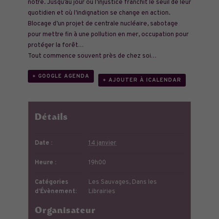
nôtre. Jusqu’au jour où l’injustice franchit le seuil de leur
quotidien et où l’indignation se change en action.
Blocage d’un projet de centrale nucléaire, sabotage
pour mettre fin à une pollution en mer, occupation pour
protéger la forêt…
Tout commence souvent près de chez soi…
+ GOOGLE AGENDA
+ AJOUTER À ICALENDAR
Détails
Date :
14 janvier
Heure :
19h00
Catégories
Les Sauvages
,
Dans les
d’Évènement:
Librairies
Organisateur