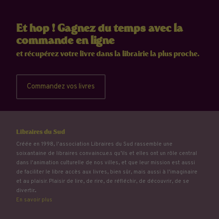
Et hop ! Gagnez du temps avec la
commande en ligne
et récupérez votre livre dans la librairie la plus proche.
Commandez vos livres
Libraires du Sud
Créée en 1998, l'association Libraires du Sud rassemble une
soixantaine de libraires convaincu.e.s qu’ils et elles ont un rôle central
dans l'animation culturelle de nos villes, et que leur mission est aussi
de faciliter le libre accès aux livres, bien sûr, mais aussi à l'imaginaire
et au plaisir. Plaisir de lire, de rire, de réfléchir, de découvrir, de se
divertir...
En savoir plus