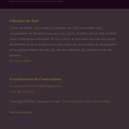
Libraires du Sud
Créée en 1998, l'association Libraires du Sud rassemble une
soixantaine de libraires convaincu.e.s qu’ils et elles ont un rôle central
dans l'animation culturelle de nos villes, et que leur mission est aussi
de faciliter le libre accès aux livres, bien sûr, mais aussi à l'imaginaire
et au plaisir. Plaisir de lire, de rire, de réfléchir, de découvrir, de se
divertir...
En savoir plus
Coordonnées de l'association
4 rue Saint Ferréol 13001 Marseille
T. 04 96 12 43 42
Copyright © 2017 - Libraires du Sud -
Conception site LIGE
/
Fewzi Raffed
Mentions légales