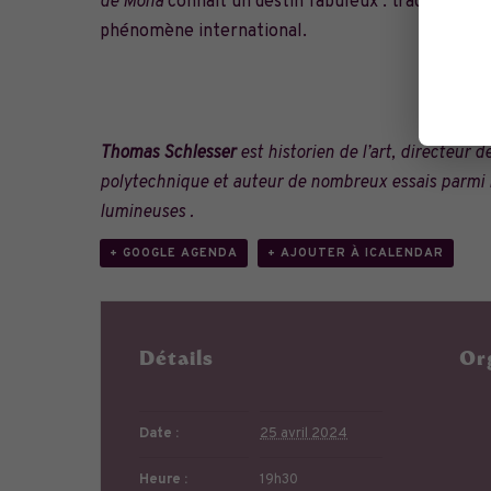
de Mona
connaît un destin fabuleux : traduit dans
phénomène international.
Thomas Schlesser
est historien de l’art, directeur
polytechnique et auteur de nombreux essais parmi l
lumineuses .
+ GOOGLE AGENDA
+ AJOUTER À ICALENDAR
Détails
Or
Date :
25 avril 2024
Heure :
19h30