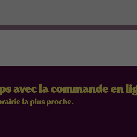
mps avec la commande en li
brairie la plus proche.