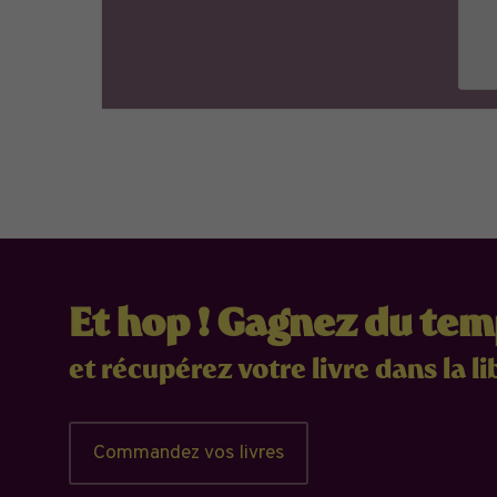
Et hop ! Gagnez du te
et récupérez votre livre dans la li
Commandez vos livres