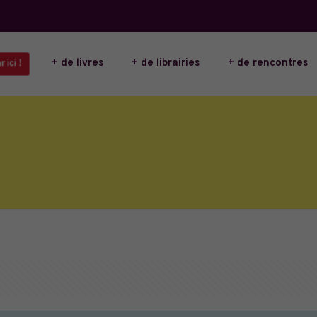
+ de livres
+ de librairies
+ de rencontres
ici !