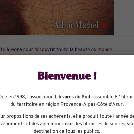
este à Mona pour découvrir toute la beauté du monde.
n homme érudit et fantasque, pour l’initier, chaque mercredi a
, peut-être pour toujours, l’usage de ses yeux.
Bienvenue !
Beaubourg.
interroger, happés par le spectacle d’un tableau ou d’une scul
éée en 1998, l'association
Libraires du Sud
rassemble 87 librair
Goya, Courbet, Claudel, Kahlo ou Basquiat, Mona découvre le 
du territoire en région Provence-Alpes-Côte d'Azur.
u la révolte, un précieux trésor que son grand-père souhaite in
ur propositions de ses adhérents, elle produit toute l'année d
vénements et des animations dans les librairies de son réseau
re d’une relation solaire entre une petite fille et son grand-pèr
destination de tous les publics.