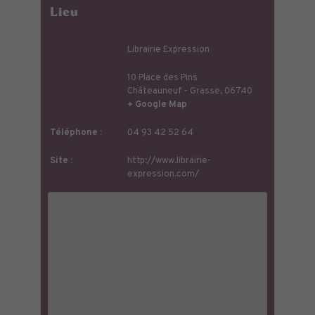
Lieu
Librairie Expression
10 Place des Pins
Châteauneuf - Grasse
,
06740
+ Google Map
Téléphone :
04 93 42 52 64
Site :
http://www.librairie-
expression.com/