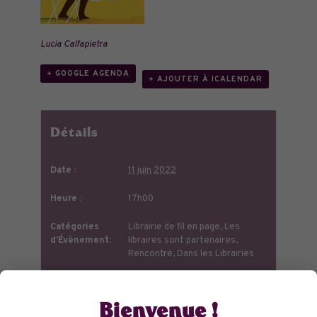
Lucia Calfapietra
+ GOOGLE AGENDA
+ AJOUTER À ICALENDAR
Détails
Date :
11 juin 2022
Heure :
17h00
Catégories
Librairie de fil en page
,
Les
d’Évènement:
libraires sont partenaires
,
Rencontre
,
Dans les Librairies
Lieu
Bienvenue !