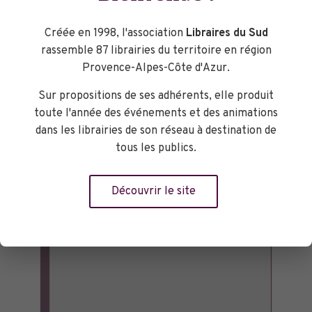
Librairie De fil en page
2 avenue Jean Moulin
Créée en 1998, l'association
Libraires du Sud
Château Arnoux
,
04160
rassemble 87 librairies du territoire en région
+ Google Map
Provence-Alpes-Côte d'Azur.
Sur propositions de ses adhérents, elle produit
toute l'année des événements et des animations
dans les librairies de son réseau à destination de
tous les publics.
Découvrir le site