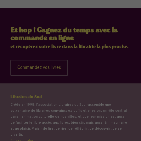
Et hop ! Gagnez du temps avec la
commande en ligne
et récupérez votre livre dans la librairie la plus proche.
Commandez vos livres
Libraires du Sud
Créée en 1998, l'association Libraires du Sud rassemble une
soixantaine de libraires convaincu.e.s qu’ils et elles ont un rôle central
dans l'animation culturelle de nos villes, et que leur mission est aussi
de faciliter le libre accès aux livres, bien sûr, mais aussi à l'imaginaire
et au plaisir. Plaisir de lire, de rire, de réfléchir, de découvrir, de se
divertir...
En savoir plus