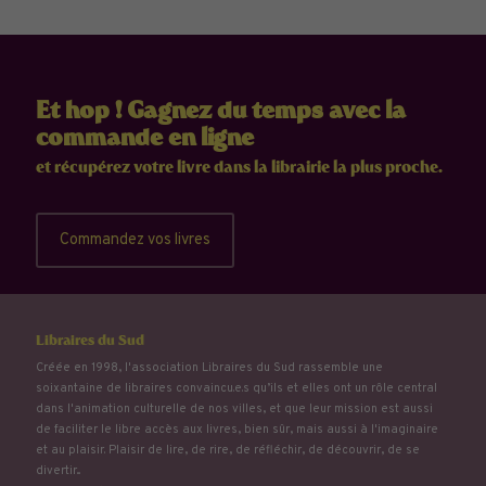
Et hop ! Gagnez du temps avec la
commande en ligne
et récupérez votre livre dans la librairie la plus proche.
Commandez vos livres
Libraires du Sud
Créée en 1998, l'association Libraires du Sud rassemble une
soixantaine de libraires convaincu.e.s qu’ils et elles ont un rôle central
dans l'animation culturelle de nos villes, et que leur mission est aussi
de faciliter le libre accès aux livres, bien sûr, mais aussi à l'imaginaire
et au plaisir. Plaisir de lire, de rire, de réfléchir, de découvrir, de se
divertir...