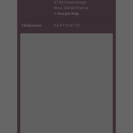
27 Bd Dubouchage
Nice
,
06000
France
+ Google Map
Téléphone :
04 97 13 47 70