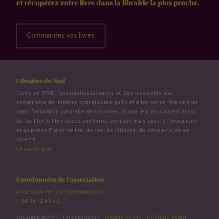
et récupérez votre livre dans la librairie la plus proche.
Commandez vos livres
Libraires du Sud
Créée en 1998, l'association Libraires du Sud rassemble une
soixantaine de libraires convaincu.e.s qu’ils et elles ont un rôle central
dans l'animation culturelle de nos villes, et que leur mission est aussi
de faciliter le libre accès aux livres, bien sûr, mais aussi à l'imaginaire
et au plaisir. Plaisir de lire, de rire, de réfléchir, de découvrir, de se
divertir...
En savoir plus
Coordonnées de l'association
4 rue Saint Ferréol 13001 Marseille
T. 04 96 12 43 42
Copyright © 2017 - Libraires du Sud -
Conception site LIGE
/
Fewzi Raffed