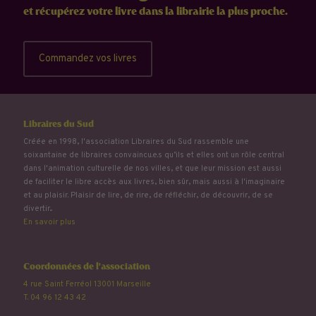
et récupérez votre livre dans la librairie la plus proche.
Commandez vos livres
Libraires du Sud
Créée en 1998, l'association Libraires du Sud rassemble une
soixantaine de libraires convaincu.e.s qu’ils et elles ont un rôle central
dans l'animation culturelle de nos villes, et que leur mission est aussi
de faciliter le libre accès aux livres, bien sûr, mais aussi à l'imaginaire
et au plaisir. Plaisir de lire, de rire, de réfléchir, de découvrir, de se
divertir...
En savoir plus
Coordonnées de l'association
4 rue Saint Ferréol 13001 Marseille
T. 04 96 12 43 42