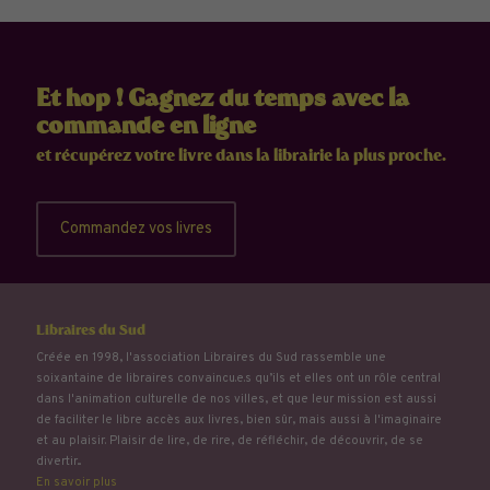
Et hop ! Gagnez du temps avec la
commande en ligne
et récupérez votre livre dans la librairie la plus proche.
Commandez vos livres
Libraires du Sud
Créée en 1998, l'association Libraires du Sud rassemble une
soixantaine de libraires convaincu.e.s qu’ils et elles ont un rôle central
dans l'animation culturelle de nos villes, et que leur mission est aussi
de faciliter le libre accès aux livres, bien sûr, mais aussi à l'imaginaire
et au plaisir. Plaisir de lire, de rire, de réfléchir, de découvrir, de se
divertir...
En savoir plus