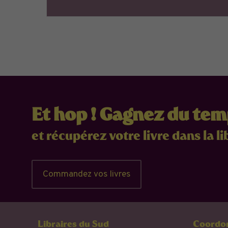
Et hop ! Gagnez du te
et récupérez votre livre dans la li
Commandez vos livres
Libraires du Sud
Coordon