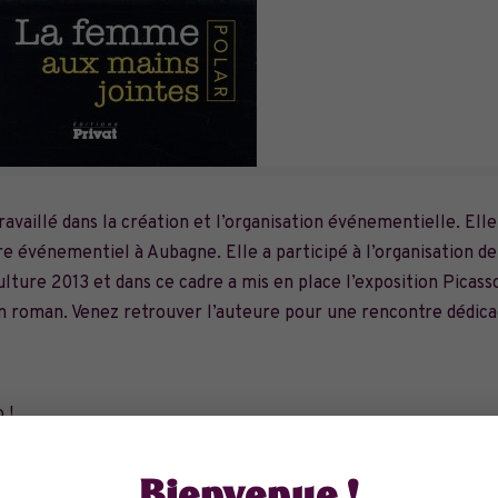
vaillé dans la création et l’organisation événementielle. Elle
e événementiel à Aubagne. Elle a participé à l’organisation de
lture 2013 et dans ce cadre a mis en place l’exposition Picass
on roman. Venez retrouver l’auteure pour une rencontre dédica
 !
ns le plumard en attendant que les neurones se reconnectent. »
seillaise, Loule s’est juré de raccrocher et de couler une retr