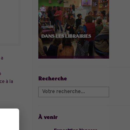
DANS LES LIBRAIRIES
 a
o
Recherche
ce à la
À venir
aite