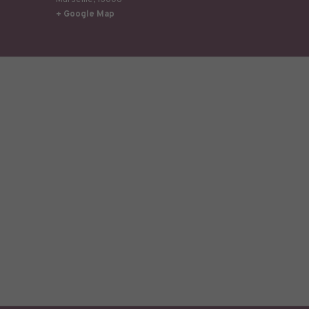
Marseille
,
13006
+ Google Map