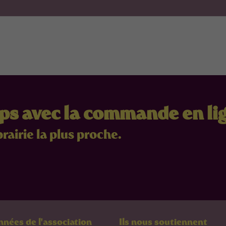
mps avec la commande en li
brairie la plus proche.
nées de l'association
Ils nous soutiennent