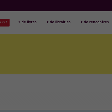
+ de livres
+ de librairies
+ de rencontres
 ici !