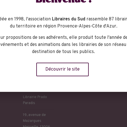
Bienvenue !
son patron, qui lui demande de lui rendre un dernier service.
de La femme aux mains jointes, l’envoûtante céramique de Pic
éée en 1998, l'association
Libraires du Sud
rassemble 87 librair
du territoire en région Provence-Alpes-Côte d'Azur.
 pêcheur Gé, sa fée Anissa, une ribambelle de personnages défi
ur propositions de ses adhérents, elle produit toute l'année d
ille, l’Estaque et Aubagne pour toile de fond.
vénements et des animations dans les librairies de son réseau
destination de tous les publics.
Découvrir le site
eu
Librairie Prado
Paradis
19, avenue de
Mazargues