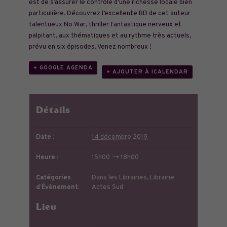
est de s’assurer le contrôle d’une richesse locale bien
particulière. Découvrez l’excellente BD de cet auteur
talentueux No War, thriller fantastique nerveux et
palpitant, aux thématiques et au rythme très actuels,
prévu en six épisodes. Venez nombreux !
+ GOOGLE AGENDA
+ AJOUTER À ICALENDAR
Détails
Date :
14 décembre 2019
Heure :
15h00 --> 18h00
Catégories
Dans les Librairies
,
Librairie
d’Évènement:
Actes Sud
Lieu