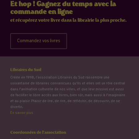
Et hop ! Gagnez du temps avec la
commande en ligne
et récupérez votre livre dans la librairie la plus proche.
Commandez vos livres
Libraires du Sud
Créée en 1998, l'association Libraires du Sud rassemble une
soixantaine de libraires convaincu.e.s qu’ils et elles ont un rôle central
dans l'animation culturelle de nos villes, et que leur mission est aussi
de faciliter le libre accès aux livres, bien sûr, mais aussi à l'imaginaire
et au plaisir. Plaisir de lire, de rire, de réfléchir, de découvrir, de se
divertir...
En savoir plus
Coordonnées de l'association