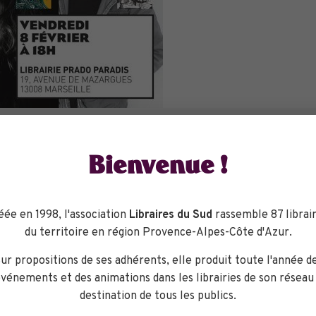
Bienvenue !
eu
éée en 1998, l'association
Libraires du Sud
rassemble 87 librair
du territoire en région Provence-Alpes-Côte d'Azur.
ur propositions de ses adhérents, elle produit toute l'année d
Librairie Prado
Paradis
vénements et des animations dans les librairies de son réseau
destination de tous les publics.
19, avenue de