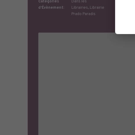
Catégories
Dans les
d’Évènement:
Librairies
,
Librairie
Prado Paradis