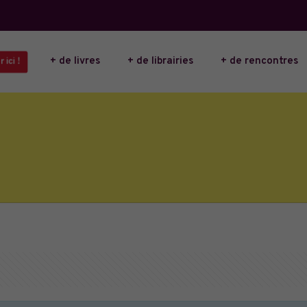
+ de livres
+ de librairies
+ de rencontres
 ici !