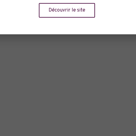
Mazargues
Marseille
,
13006
Découvrir le site
+ Google Map