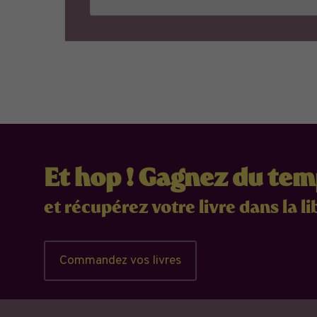
Et hop ! Gagnez du te
et récupérez votre livre dans la li
Commandez vos livres