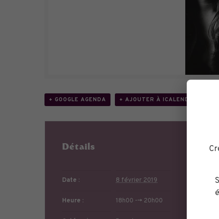
+ GOOGLE AGENDA
+ AJOUTER À ICALENDAR
Détails
Li
Cr
S
Date :
8 février 2019
é
Heure :
18h00 --> 20h00