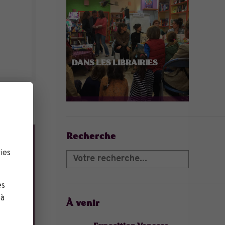
DANS LES LIBRAIRIES
Recherche
ies
es
 à
À venir