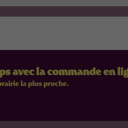
mps avec la commande en li
brairie la plus proche.