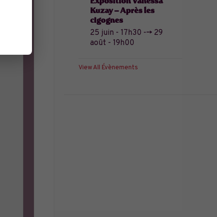
Exposition Vanessa
Kuzay – Après les
cigognes
25 juin - 17h30
-->
29
août - 19h00
View All Évènements