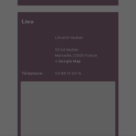
Lieu
Librairie Vauban
55 bd Vauban
Marseille
,
13006
France
+ Google Map
Téléphone :
04 88 10 69 16