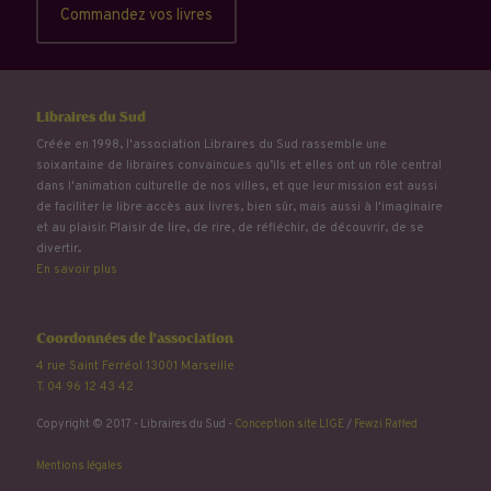
Commandez vos livres
Libraires du Sud
Créée en 1998, l'association Libraires du Sud rassemble une
soixantaine de libraires convaincu.e.s qu’ils et elles ont un rôle central
dans l'animation culturelle de nos villes, et que leur mission est aussi
de faciliter le libre accès aux livres, bien sûr, mais aussi à l'imaginaire
et au plaisir. Plaisir de lire, de rire, de réfléchir, de découvrir, de se
divertir...
En savoir plus
Coordonnées de l'association
4 rue Saint Ferréol 13001 Marseille
T. 04 96 12 43 42
Copyright © 2017 - Libraires du Sud -
Conception site LIGE
/
Fewzi Raffed
Mentions légales