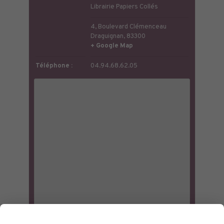
Librairie Papiers Collés
4, Boulevard Clémenceau
Draguignan
,
83300
+ Google Map
Téléphone :
04.94.68.62.05