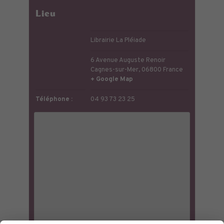
Lieu
Librairie La Pléiade
6 Avenue Auguste Renoir
Cagnes-sur-Mer
,
06800
France
+ Google Map
Téléphone :
04 93 73 23 25