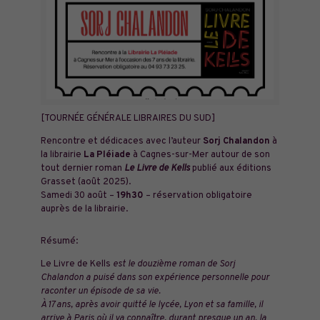
[TOURNÉE GÉNÉRALE LIBRAIRES DU SUD]
Rencontre et dédicaces avec l’auteur
Sorj Chalandon
à
la librairie
La Pléiade
à Cagnes-sur-Mer autour de son
tout dernier roman
Le Livre de Kells
publié aux éditions
Grasset (août 2025).
Samedi 30 août –
19h30
– réservation obligatoire
auprès de la librairie.
Résumé:
Le Livre de Kells
est le douzième roman de Sorj
Chalandon a puisé dans son expérience personnelle pour
raconter un épisode de sa vie.
À 17 ans, après avoir quitté le lycée, Lyon et sa famille, il
arrive à Paris où il va connaître, durant presque un an, la