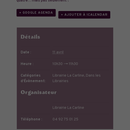
quatre… mais pas seulement !
+ GOOGLE AGENDA
+ AJOUTER À ICALENDAR
Détails
Date :
11 avril
Heure :
10h30 --> 11h30
Catégories
Librairie La Carline
,
Dans les
d’Évènement:
Librairies
Organisateur
Librairie La Carline
Téléphone :
04 92 75 01 25