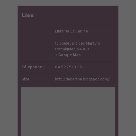
Lieu
Librairie La Carline
13 boulevard des Martyrs
Forcalquier
,
04300
+ Google Map
Téléphone :
04 92 75 01 25
Site :
http://lacarline.blogspot.com/