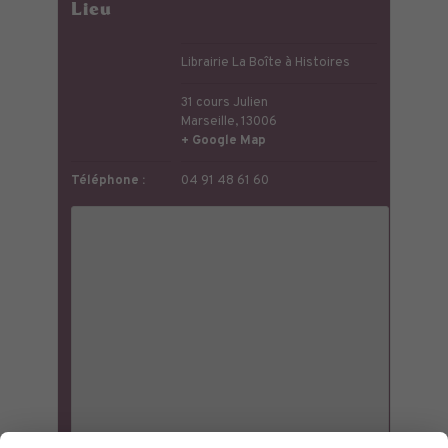
Lieu
Librairie La Boîte à Histoires
31 cours Julien
Marseille
,
13006
+ Google Map
Téléphone :
04 91 48 61 60