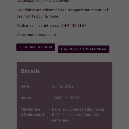
cauchemars
et
L’île aux oiseaux.
Elle réalise actuellement des fresques sur mesure et
des motifs pour la mode.
Atelier sur inscription au :
04 91 48 61 60
!
Venez nombreuses.eux !
+ GOOGLE AGENDA
+ AJOUTER À ICALENDAR
Détails
Date :
25 mai 2022
Heure :
10h00 --> 12h00
Catégories
Dans les Librairies
,
Librairie La
d’Évènement:
Boîte à Histoires
,
Tournées
générales