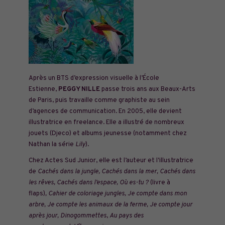
Après un BTS d’expression visuelle à l’École
Estienne,
PEGGY NILLE
passe trois ans aux Beaux-Arts
de Paris, puis travaille comme graphiste au sein
d’agences de communication. En 2005, elle devient
illustratrice en freelance. Elle a illustré de nombreux
jouets (Djeco) et albums jeunesse (notamment chez
Nathan la série
Lily
).
Chez Actes Sud Junior, elle est l’auteur et l’illustratrice
de
Cachés dans la jungle, Cachés dans la mer,
Cachés dans
les rêves, Cachés dans l’espace, Où es-tu ?
(livre à
flaps)
, Cahier de coloriage jungles, Je compte dans mon
arbre, Je compte les animaux de la ferme, Je compte jour
après jour,
Dinogommettes
,
Au pays des