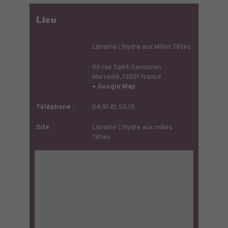
Lieu
Librairie L’Hydre aux Milles Têtes
96 rue Saint-Savournin
Marseille
,
13001
France
+ Google Map
Téléphone :
04.91.81.55.15
Site :
Librairie L'Hydre aux milles
Têtes