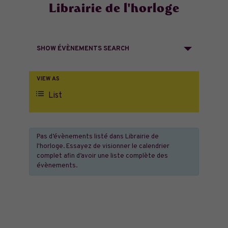
Librairie de l'horloge
Recherche
SHOW ÉVÈNEMENTS SEARCH
et
navigation
Navigation
VIEW AS
de
List
de
vues
vues
Évènement
Pas d’évènements listé dans Librairie de
Évènements
l'horloge. Essayez de visionner le calendrier
complet afin d’avoir une liste complète des
évènements.