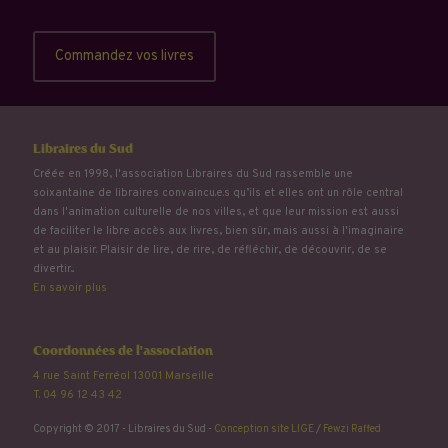
Commandez vos livres
Libraires du Sud
Créée en 1998, l'association Libraires du Sud rassemble une
soixantaine de libraires convaincu.e.s qu’ils et elles ont un rôle central
dans l'animation culturelle de nos villes, et que leur mission est aussi
de faciliter le libre accès aux livres, bien sûr, mais aussi à l'imaginaire
et au plaisir. Plaisir de lire, de rire, de réfléchir, de découvrir, de se
divertir...
En savoir plus
Coordonnées de l'association
4 rue Saint Ferréol 13001 Marseille
T. 04 96 12 43 42
Copyright © 2017 - Libraires du Sud -
Conception site LIGE
/
Fewzi Raffed