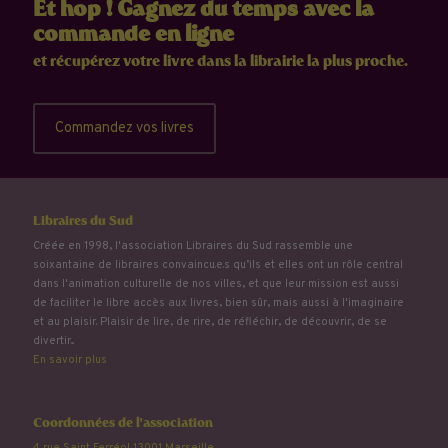
Et hop ! Gagnez du temps avec la
commande en ligne
et récupérez votre livre dans la librairie la plus proche.
Commandez vos livres
Libraires du Sud
Créée en 1998, l'association Libraires du Sud rassemble une
soixantaine de libraires convaincu.e.s qu’ils et elles ont un rôle central
dans l'animation culturelle de nos villes, et que leur mission est aussi
de faciliter le libre accès aux livres, bien sûr, mais aussi à l'imaginaire
et au plaisir. Plaisir de lire, de rire, de réfléchir, de découvrir, de se
divertir...
En savoir plus
Coordonnées de l'association