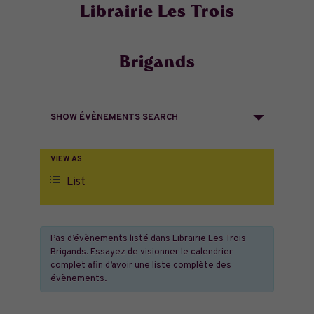
Librairie Les Trois
Brigands
Recherche
SHOW ÉVÈNEMENTS SEARCH
et
navigation
Navigation
VIEW AS
de
List
de
vues
vues
Évènement
Pas d’évènements listé dans Librairie Les Trois
Évènements
Brigands. Essayez de visionner le calendrier
complet afin d’avoir une liste complète des
évènements.